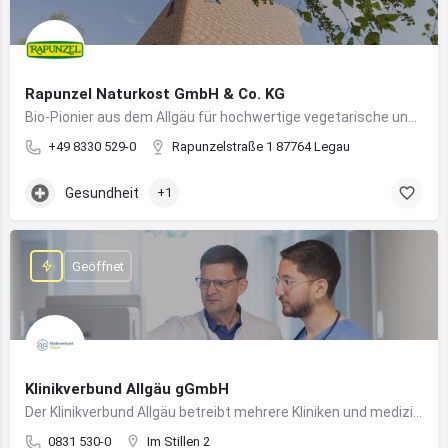
Rapunzel Naturkost GmbH & Co. KG
Bio-Pionier aus dem Allgäu für hochwertige vegetarische und vegane Lebensmittel
+49 8330 529-0
Rapunzelstraße 1 87764 Legau
Gesundheit
+1
Geöffnet
Klinikverbund Allgäu gGmbH
Der Klinikverbund Allgäu betreibt mehrere Kliniken und medizinische Einrichtungen zur flächendeckenden Versorgung der Bevölkerung
0831 530-0
Im Stillen 2