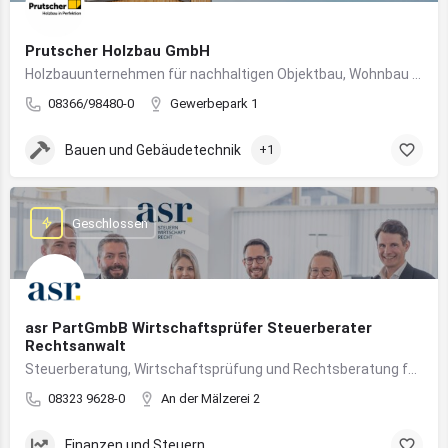
Prutscher Holzbau GmbH
Holzbauunternehmen für nachhaltigen Objektbau, Wohnbau und modulare Massivholzbauweise im Allgäu.
08366/98480-0
Gewerbepark 1
Bauen und Gebäudetechnik
+1
Geschlossen
asr PartGmbB Wirtschaftsprüfer Steuerberater
Rechtsanwalt
Steuerberatung, Wirtschaftsprüfung und Rechtsberatung für Unternehmen im Allgäu – von Gründung bis Nachfolge
08323 9628-0
An der Mälzerei 2
Finanzen und Steuern