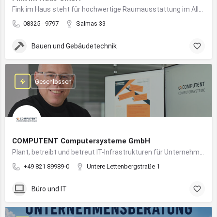
Fink im Haus steht für hochwertige Raumausstattung im Allgäu – von Bodenbelägen bis Sonnenschutz aus einer Hand.
08325 - 9797
Salmas 33
Bauen und Gebäudetechnik
Geschlossen
COMPUTENT Computersysteme GmbH
Plant, betreibt und betreut IT-Infrastrukturen für Unternehmen und sorgt für einen sicheren und reibungslosen IT-Betrieb
+49 821 89989-0
Untere Lettenbergstraße 1
Büro und IT