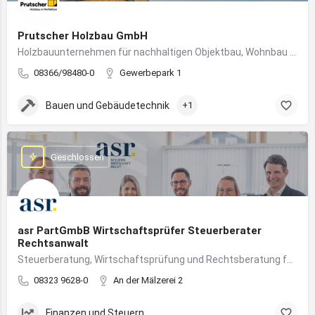
Prutscher Holzbau GmbH
Holzbauunternehmen für nachhaltigen Objektbau, Wohnbau und modulare Massivholzbauweise im Allgäu.
08366/98480-0
Gewerbepark 1
Bauen und Gebäudetechnik
+1
Geschlossen
asr PartGmbB Wirtschaftsprüfer Steuerberater
Rechtsanwalt
Steuerberatung, Wirtschaftsprüfung und Rechtsberatung für Unternehmen im Allgäu – von Gründung bis Nachfolge
08323 9628-0
An der Mälzerei 2
Finanzen und Steuern