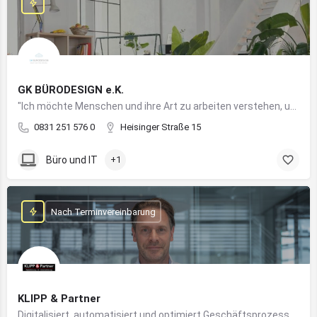
GK BÜRODESIGN e.K.
"Ich möchte Menschen und ihre Art zu arbeiten verstehen, um Arbeitswelten zu kreieren, die allen Anforderungen gerecht werden"
0831 251 576 0
Heisinger Straße 15
Büro und IT
+1
Nach Terminvereinbarung
KLIPP & Partner
Digitalisiert, automatisiert und optimiert Geschäftsprozesse im Mittelstand mithilfe moderner IT- und KI-Lösungen