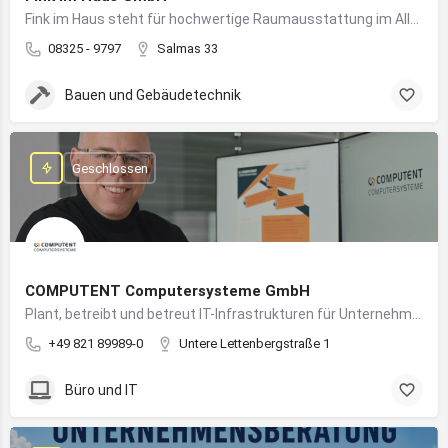
Fink im Haus steht für hochwertige Raumausstattung im Allgäu – von Bodenbelägen bis Sonnenschutz aus einer Hand.
08325 - 9797
Salmas 33
Bauen und Gebäudetechnik
Geschlossen
COMPUTENT Computersysteme GmbH
Plant, betreibt und betreut IT-Infrastrukturen für Unternehmen und sorgt für einen sicheren und reibungslosen IT-Betrieb
+49 821 89989-0
Untere Lettenbergstraße 1
Büro und IT