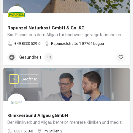
Rapunzel Naturkost GmbH & Co. KG
Bio-Pionier aus dem Allgäu für hochwertige vegetarische und vegane Lebensmittel
+49 8330 529-0
Rapunzelstraße 1 87764 Legau
Gesundheit
+1
Geöffnet
Klinikverbund Allgäu gGmbH
Der Klinikverbund Allgäu betreibt mehrere Kliniken und medizinische Einrichtungen zur flächendeckenden Versorgung der Bevölkerung
0831 530-0
Im Stillen 2