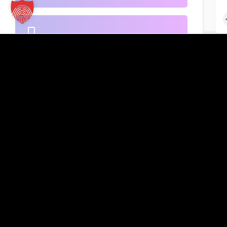
B2B-Handel
Kontakt
TT Verlag GmbH
St.-Mang-Platz 1
Banken
G
87435 Kempten
Inserat hinzufügen
+49 831 960151-0
info@tt-verlag.de
Beherbergung