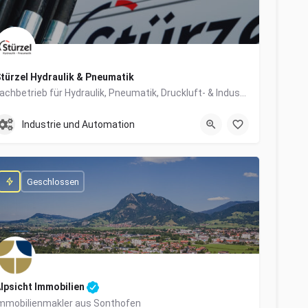
türzel Hydraulik & Pneumatik
Fachbetrieb für Hydraulik, Pneumatik, Druckluft- & Industrietechnik
0831/57447-0
Dieselstraße 6
Industrie und Automation
Geschlossen
lpsicht Immobilien
mmobilienmakler aus Sonthofen