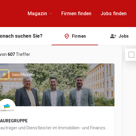
Magazin
Firmen finden
Jobs finden
onach suchen Sie?
Firmen
Jobs
von
607
Treffer
Geschlossen
LAUREGRUPPE
Bauträger und Dienstleister im Immobilien- und Finanzsektor