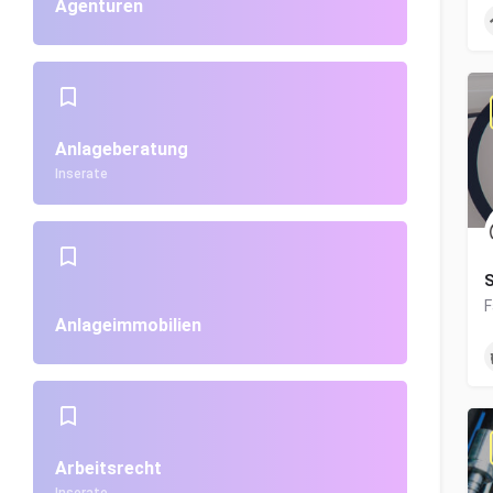
Agenturen
Anlageberatung
Inserate
S
Anlageimmobilien
Arbeitsrecht