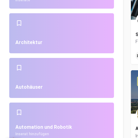
Inserate
S
Architektur
Autohäuser
Automation und Robotik
A
Inserat hinzufügen
I