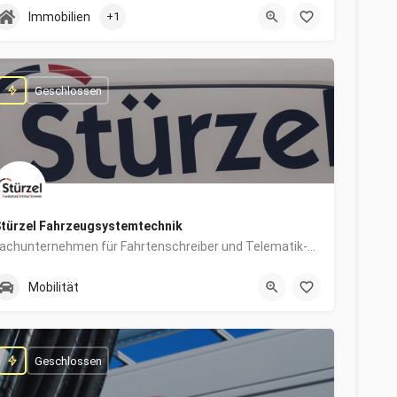
0831/960650-10
Grabengasse 4
Immobilien
+1
Geschlossen
türzel Fahrzeugsystemtechnik
Fachunternehmen für Fahrtenschreiber und Telematik-Systeme
0831/57447-14
Dieselstraße 6
Mobilität
Geschlossen