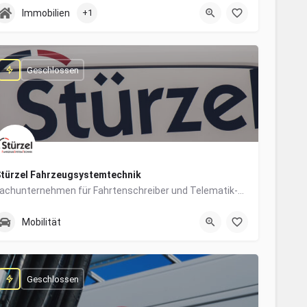
0831/960650-10
Grabengasse 4
Immobilien
+1
Geschlossen
türzel Fahrzeugsystemtechnik
Fachunternehmen für Fahrtenschreiber und Telematik-Systeme
0831/57447-14
Dieselstraße 6
Mobilität
Geschlossen