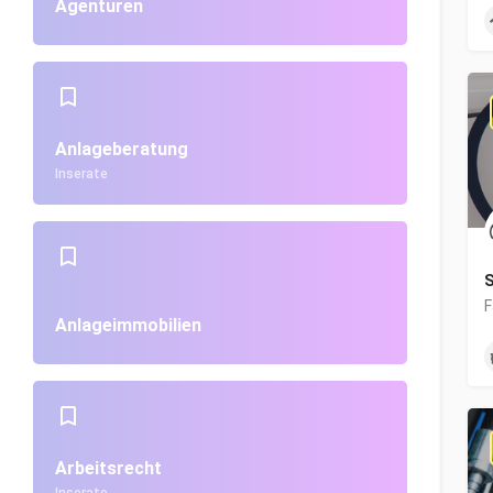
Agenturen
Anlageberatung
Inserate
S
Anlageimmobilien
Arbeitsrecht