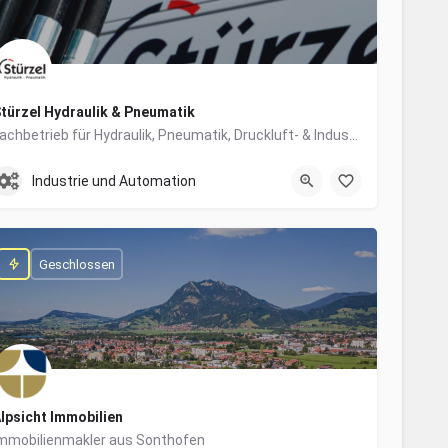
türzel Hydraulik & Pneumatik
Fachbetrieb für Hydraulik, Pneumatik, Druckluft- & Industrietechnik
0831/57447-0
Dieselstraße 6
Industrie und Automation
Geschlossen
lpsicht Immobilien
mmobilienmakler aus Sonthofen