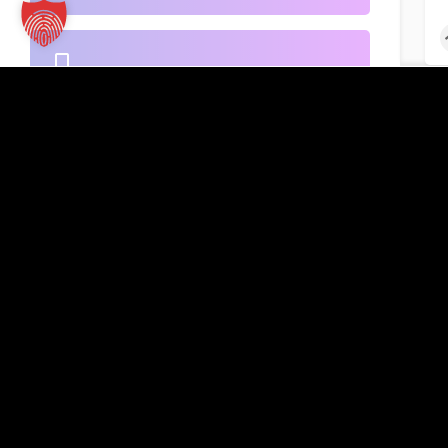
B2B-Handel
Kontakt
TT Verlag GmbH
St.-Mang-Platz 1
Banken
G
87435 Kempten
Inserat hinzufügen
+49 831 960151-0
info@tt-verlag.de
Beherbergung