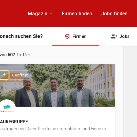
Magazin
Firmen finden
Jobs finden
onach suchen Sie?
Firmen
Jobs
von
607
Treffer
Geöffnet
LAUREGRUPPE
Bauträger und Dienstleister im Immobilien- und Finanzsektor