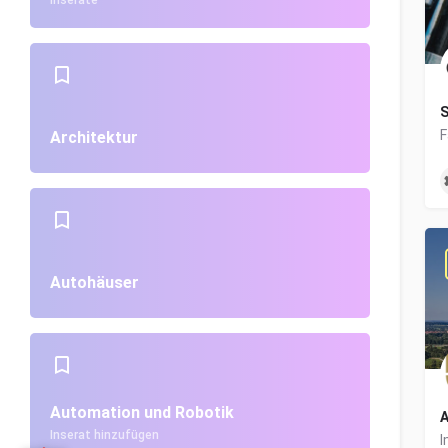
Inserate
S
Architektur
Autohäuser
Automation und Robotik
A
Inserat hinzufügen
I