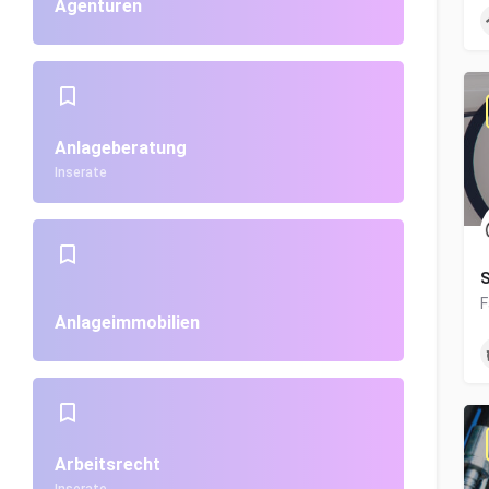
Agenturen
Anlageberatung
Inserate
S
Anlageimmobilien
Arbeitsrecht