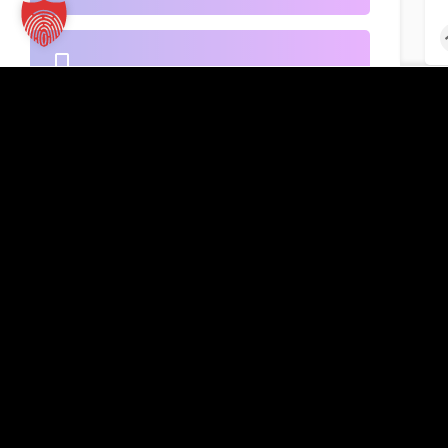
B2B-Handel
Kontakt
TT Verlag GmbH
St.-Mang-Platz 1
Banken
G
87435 Kempten
Inserat hinzufügen
+49 831 960151-0
info@tt-verlag.de
Beherbergung