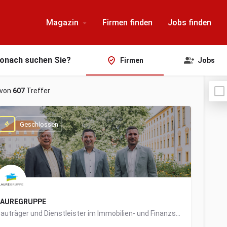
Magazin
Firmen finden
Jobs finden
onach suchen Sie?
Firmen
Jobs
von
607
Treffer
Geschlossen
LAUREGRUPPE
Bauträger und Dienstleister im Immobilien- und Finanzsektor