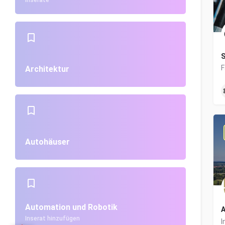
Inserate
S
Architektur
Autohäuser
Automation und Robotik
A
Inserat hinzufügen
I