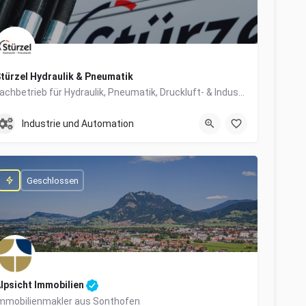
türzel Hydraulik & Pneumatik
Fachbetrieb für Hydraulik, Pneumatik, Druckluft- & Industrietechnik
0831/57447-0
Dieselstraße 6
Industrie und Automation
Geschlossen
lpsicht Immobilien
mmobilienmakler aus Sonthofen