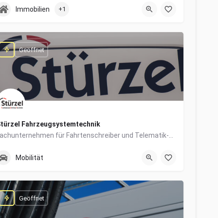
0831/960650-10
Grabengasse 4
Immobilien
+1
Geöffnet
türzel Fahrzeugsystemtechnik
Fachunternehmen für Fahrtenschreiber und Telematik-Systeme
0831/57447-14
Dieselstraße 6
Mobilität
Geöffnet