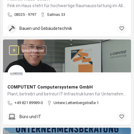
Fink im Haus steht für hochwertige Raumausstattung im Allgäu – von Bodenbelägen bis Sonnenschutz aus einer Hand.
08325 - 9797
Salmas 33
Bauen und Gebäudetechnik
Geschlossen
COMPUTENT Computersysteme GmbH
Plant, betreibt und betreut IT-Infrastrukturen für Unternehmen und sorgt für einen sicheren und reibungslosen IT-Betrieb
+49 821 89989-0
Untere Lettenbergstraße 1
Büro und IT