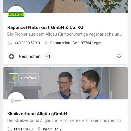
Rapunzel Naturkost GmbH & Co. KG
Bio-Pionier aus dem Allgäu für hochwertige vegetarische und vegane Lebensmittel
+49 8330 529-0
Rapunzelstraße 1 87764 Legau
Gesundheit
+1
Geöffnet
Klinikverbund Allgäu gGmbH
Der Klinikverbund Allgäu betreibt mehrere Kliniken und medizinische Einrichtungen zur flächendeckenden Versorgung der Bevölkerung
0831 530-0
Im Stillen 2