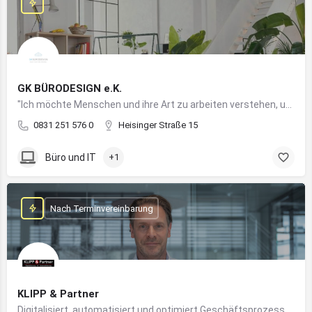
GK BÜRODESIGN e.K.
"Ich möchte Menschen und ihre Art zu arbeiten verstehen, um Arbeitswelten zu kreieren, die allen Anforderungen gerecht werden"
0831 251 576 0
Heisinger Straße 15
Büro und IT
+1
Nach Terminvereinbarung
KLIPP & Partner
Digitalisiert, automatisiert und optimiert Geschäftsprozesse im Mittelstand mithilfe moderner IT- und KI-Lösungen