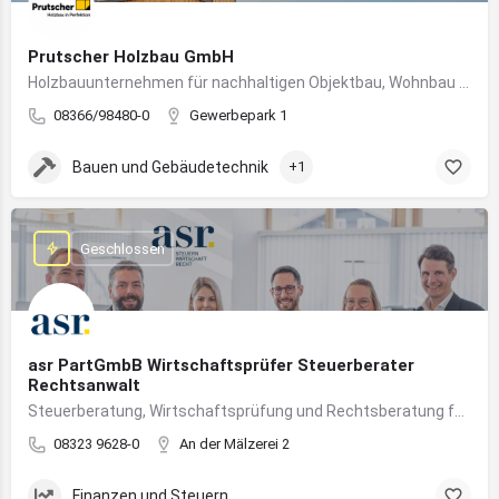
Prutscher Holzbau GmbH
Holzbauunternehmen für nachhaltigen Objektbau, Wohnbau und modulare Massivholzbauweise im Allgäu.
08366/98480-0
Gewerbepark 1
Bauen und Gebäudetechnik
+1
Geschlossen
asr PartGmbB Wirtschaftsprüfer Steuerberater
Rechtsanwalt
Steuerberatung, Wirtschaftsprüfung und Rechtsberatung für Unternehmen im Allgäu – von Gründung bis Nachfolge
08323 9628-0
An der Mälzerei 2
Finanzen und Steuern