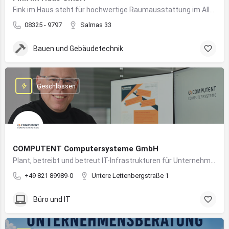
Fink im Haus steht für hochwertige Raumausstattung im Allgäu – von Bodenbelägen bis Sonnenschutz aus einer Hand.
08325 - 9797
Salmas 33
Bauen und Gebäudetechnik
Geschlossen
COMPUTENT Computersysteme GmbH
Plant, betreibt und betreut IT-Infrastrukturen für Unternehmen und sorgt für einen sicheren und reibungslosen IT-Betrieb
+49 821 89989-0
Untere Lettenbergstraße 1
Büro und IT