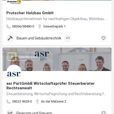
Prutscher Holzbau GmbH
Holzbauunternehmen für nachhaltigen Objektbau, Wohnbau und modulare Massivholzbauweise im Allgäu.
08366/98480-0
Gewerbepark 1
Bauen und Gebäudetechnik
+1
Geschlossen
asr PartGmbB Wirtschaftsprüfer Steuerberater
Rechtsanwalt
Steuerberatung, Wirtschaftsprüfung und Rechtsberatung für Unternehmen im Allgäu – von Gründung bis Nachfolge
08323 9628-0
An der Mälzerei 2
Finanzen und Steuern