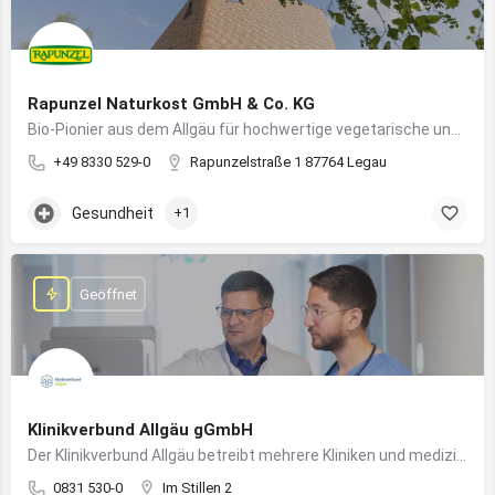
Rapunzel Naturkost GmbH & Co. KG
Bio-Pionier aus dem Allgäu für hochwertige vegetarische und vegane Lebensmittel
+49 8330 529-0
Rapunzelstraße 1 87764 Legau
Gesundheit
+1
Geöffnet
Klinikverbund Allgäu gGmbH
Der Klinikverbund Allgäu betreibt mehrere Kliniken und medizinische Einrichtungen zur flächendeckenden Versorgung der Bevölkerung
0831 530-0
Im Stillen 2