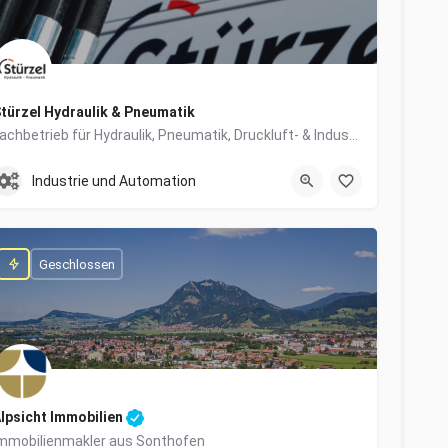
türzel Hydraulik & Pneumatik
Fachbetrieb für Hydraulik, Pneumatik, Druckluft- & Industrietechnik
0831/57447-0
Dieselstraße 6
Industrie und Automation
Geschlossen
lpsicht Immobilien
mmobilienmakler aus Sonthofen