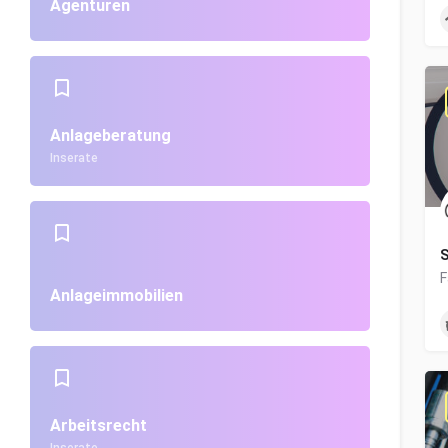
Agenturen
Anlageberatung
Inserate
S
Anlageimmobilien
Arbeitsrecht