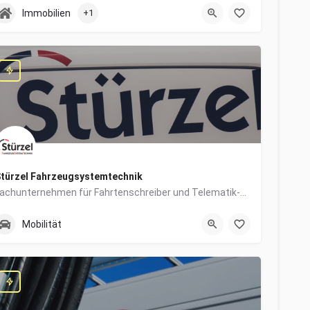
0831/960650-10
Grabengasse 4
Immobilien
+1
türzel Fahrzeugsystemtechnik
Fachunternehmen für Fahrtenschreiber und Telematik-Systeme
0831/57447-14
Dieselstraße 6
Mobilität