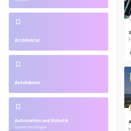
Inserate
S
Architektur
Autohäuser
Automation und Robotik
A
Inserat hinzufügen
I