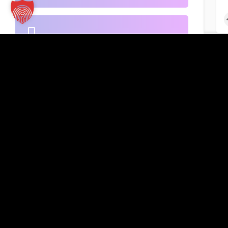
B2B-Handel
Kontakt
TT Verlag GmbH
St.-Mang-Platz 1
Banken
G
87435 Kempten
Inserat hinzufügen
+49 831 960151-0
info@tt-verlag.de
Beherbergung