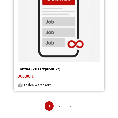
Jobflat (Zusatzprodukt)
800,00
€
In den Warenkorb
1
2
→