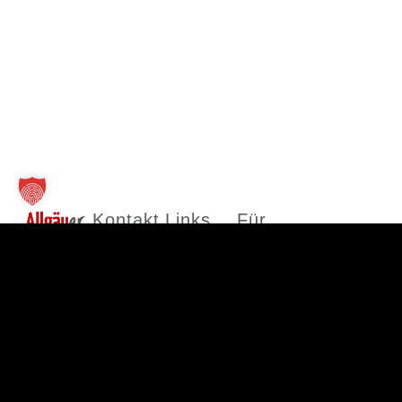
Kontakt
Links
Für
Unternehmen
TT Verlag
Allgäuer
GmbH
Wirtschaftsmagazin
Unsere
St.-Mang-
Firmen
Leistungen
Platz 1
finden
© 2026
Firma
87435
Jobs finden
anlegen
Allgäuer
Kempten
Abo
Mediadaten
Wirtschaftsmagaz
+49 831
2026
960151-0
·
Impressum
Registrieren
·
info@tt-