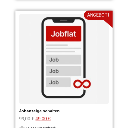
ANGEBOT!
Jobanzeige schalten
99,00
€
49,00
€