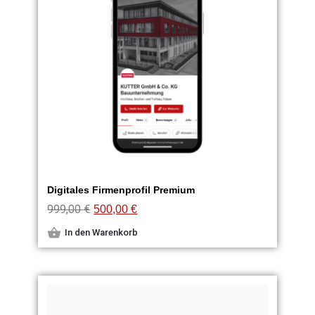
Digitales Firmenprofil Premium
999,00
€
500,00
€
In den Warenkorb