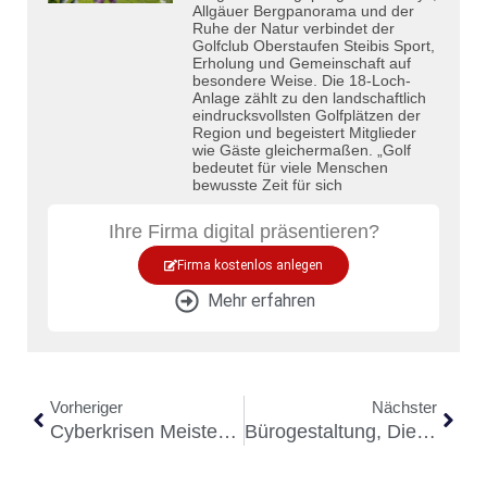
Allgäuer Bergpanorama und der
Ruhe der Natur verbindet der
Golfclub Oberstaufen Steibis Sport,
Erholung und Gemeinschaft auf
besondere Weise. Die 18-Loch-
Anlage zählt zu den landschaftlich
eindrucksvollsten Golfplätzen der
Region und begeistert Mitglieder
wie Gäste gleichermaßen. „Golf
bedeutet für viele Menschen
bewusste Zeit für sich
Ihre Firma digital präsentieren?
Firma kostenlos anlegen
Mehr erfahren
Vorheriger
Nächster
Cyberkrisen Meistern – Rapid Response Und Klare Verantwortung Im Ernstfall
Bürogestaltung, Die Positiv Wirkt