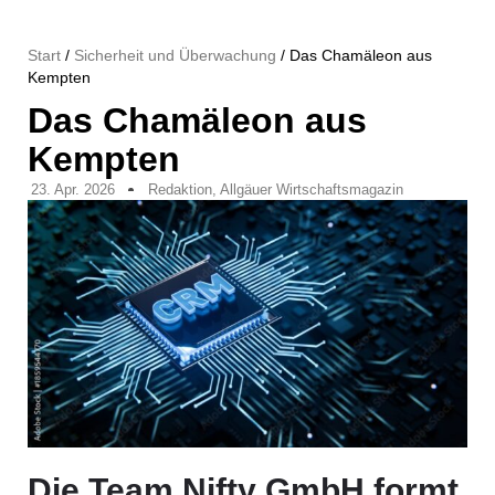
Start
/
Sicherheit und Überwachung
/ Das Chamäleon aus
Kempten
Das Chamäleon aus
Kempten
23. Apr. 2026
Redaktion, Allgäuer Wirtschaftsmagazin
Die Team Nifty GmbH formt