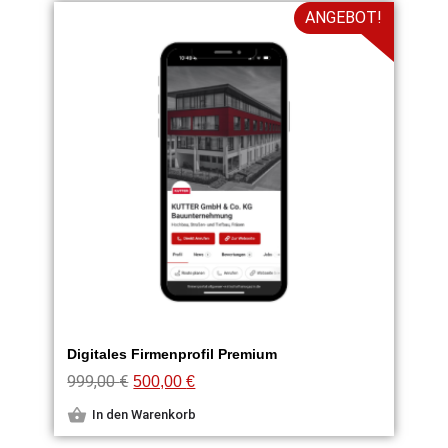
ANGEBOT!
Digitales Firmenprofil Premium
999,00
€
500,00
€
In den Warenkorb