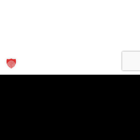
Kontakt
Links
Für
Unternehmen
TT Verlag
Allgäuer
GmbH
Wirtschaftsmagazin
Unsere
St.-Mang-
Firmen
Leistungen
Platz 1
finden
© 2026
Firma
87435
Jobs finden
anlegen
Allgäuer