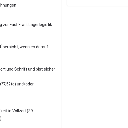
echnungen
 zur Fachkraft Lagerlogistik
el
 Übersicht, wenn es darauf
ort und Schrift und bist sicher
is?7,5?to) und/oder
it in Vollzeit (39
laub)