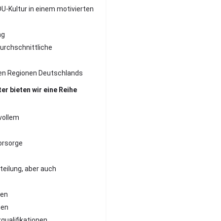
-Kultur in einem motivierten
ttung
urchschnittliche
ten Regionen Deutschlands
er bieten wir eine Reihe
vollem
rsvorsorge
teilung, aber auch
lungen
tionen
atzqualifikationen