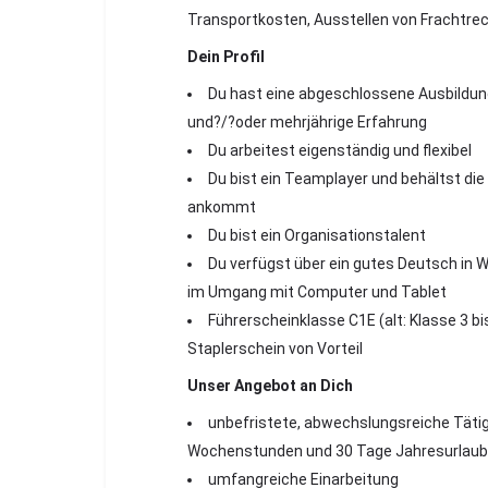
Transportkosten, Ausstellen von Frachtr
Dein Profil
Du hast eine abgeschlossene Ausbildung
und?/?oder mehrjährige Erfahrung
Du arbeitest eigenständig und flexib
Du bist ein Teamplayer und behältst die
ankommt
Du bist ein Organisationstalent
Du verfügst über ein gutes Deutsch in W
im Umgang mit Computer und Tablet
Führerscheinklasse C1E (alt: Klasse 3 b
Staplerschein von Vorteil
Unser Angebot an Dich
unbefristete, abwechslungsreiche Tätigke
Wochenstunden und 30 Tage Jahresur
umfangreiche Einarbeitung