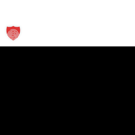
Kontakt
TT Verlag GmbH
St.-Mang-Platz 1