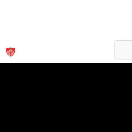
Kontakt
Links
Für
Unternehmen
TT Verlag
Allgäuer
GmbH
Wirtschaftsmagazin
Unsere
St.-Mang-
Firmen
Leistungen
Platz 1
finden
© 2026
Firma
87435
Jobs finden
anlegen
Allgäuer
Kempten
Abo
Mediadaten
Wirtschaftsmagaz
+49 831
2026