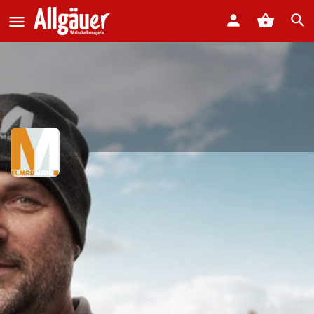
Vorarbeiter / Polier im Tief- und
Straßenbau
Schnellbewerbung starten
Details zum Job
Schnellbewerbung starten