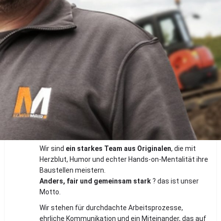
Teilen
Stellenbeschreibung
Vorarbeiter / Polier im Tief- und Straßenbau
(m/w/d)
Standort: Waltenhofen, Vollzeit, Festanstellung
Wer wir sind:
Bei
Elmar Mair Tiefbau
sind wir keine gewöhnliche
Baufirma.
Wir sind
ein starkes Team aus Originalen
, die mit
Herzblut, Humor und echter Hands-on-Mentalität ihre
Baustellen meistern.
Anders, fair und gemeinsam stark
? das ist unser
Motto.
Wir stehen für durchdachte Arbeitsprozesse,
ehrliche Kommunikation und ein Miteinander, das auf