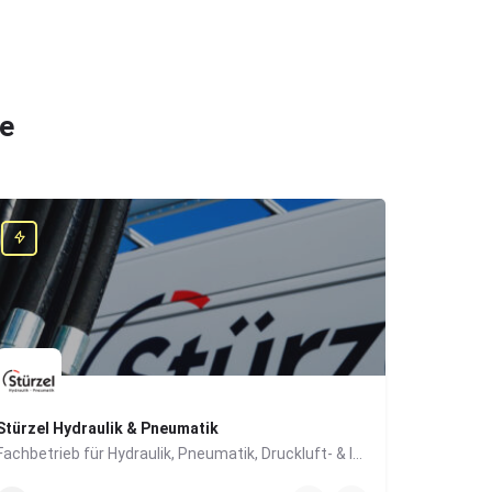
he
Stürzel Hydraulik & Pneumatik
Fachbetrieb für Hydraulik, Pneumatik, Druckluft- & Industrietechnik
0831/57447-0
Dieselstraße 6