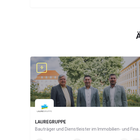
Ä
LAUREGRUPPE
Bauträger und Dienstleister im I
0831/960650-10
Grabengasse 4