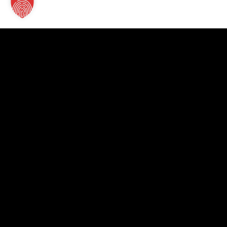
Kontakt
TT Verlag GmbH
St.-Mang-Platz 1
87435 Kempten
+49 831 960151-0
info@tt-verlag.de