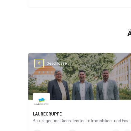
Ä
Geschlossen
LAUREGRUPPE
Bauträger und Dienstleister im I
0831/960650-10
Grabengasse 4