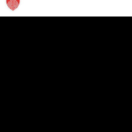
Kontakt
TT Verlag GmbH
St.-Mang-Platz 1
87435 Kempten
+49 831 960151-0
info@tt-verlag.de