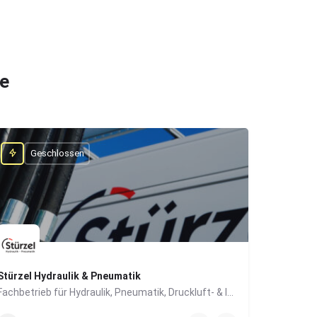
he
Geschlossen
Stürzel Hydraulik & Pneumatik
Fachbetrieb für Hydraulik, Pneumatik, Druckluft- & Industrietechnik
0831/57447-0
Dieselstraße 6