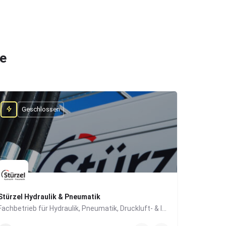
he
Geschlossen
Stürzel Hydraulik & Pneumatik
Fachbetrieb für Hydraulik, Pneumatik, Druckluft- & Industrietechnik
0831/57447-0
Dieselstraße 6