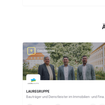
Ä
Geschlossen
LAUREGRUPPE
Bauträger und Dienstleister im I
0831/960650-10
Grabengasse 4