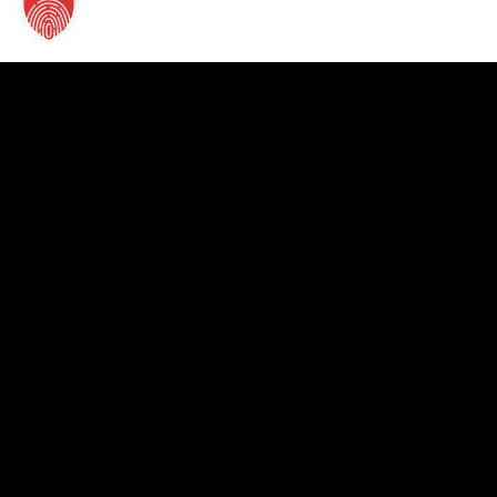
Kontakt
TT Verlag GmbH
St.-Mang-Platz 1
87435 Kempten
+49 831 960151-0
info@tt-verlag.de