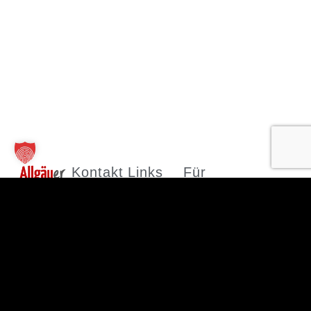
Kontakt
Links
Für
Unternehmen
TT Verlag
Allgäuer
GmbH
Wirtschaftsmagazin
Unsere
St.-Mang-
Firmen
Leistungen
Platz 1
finden
© 2026
Firma
87435
Jobs finden
anlegen
Allgäuer
Kempten
Abo
Mediadaten
Wirtschaftsmagaz
+49 831
2026
960151-0
·
Impressum
Registrieren