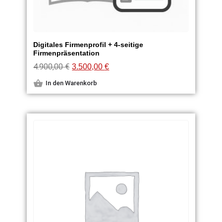
Digitales Firmenprofil + 4-seitige
Firmenpräsentation
4.900,00
€
3.500,00
€
In den Warenkorb