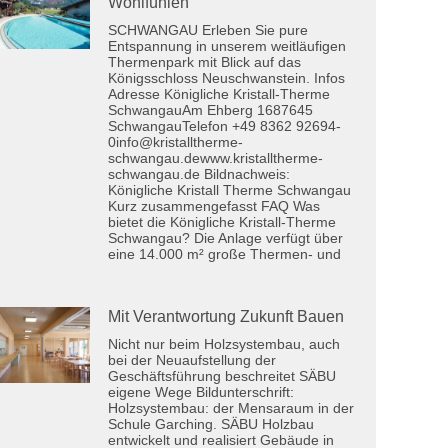
Wohlfühlen
SCHWANGAU Erleben Sie pure
Entspannung in unserem weitläufigen
Thermenpark mit Blick auf das
Königsschloss Neuschwanstein. Infos
Adresse Königliche Kristall-Therme
SchwangauAm Ehberg 1687645
SchwangauTelefon +49 8362 92694-
0info@kristalltherme-
schwangau.dewww.kristalltherme-
schwangau.de Bildnachweis:
Königliche Kristall Therme Schwangau
Kurz zusammengefasst FAQ Was
bietet die Königliche Kristall-Therme
Schwangau? Die Anlage verfügt über
eine 14.000 m² große Thermen- und
Mit Verantwortung Zukunft Bauen
Nicht nur beim Holzsystembau, auch
bei der Neuaufstellung der
Geschäftsführung beschreitet SÄBU
eigene Wege Bildunterschrift:
Holzsystembau: der Mensaraum in der
Schule Garching. SÄBU Holzbau
entwickelt und realisiert Gebäude in