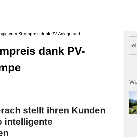
gig vom Strompreis dank PV-Anlage und
Tei
mpreis dank PV-
umpe
We
rach stellt ihren Kunden
intelligente
en