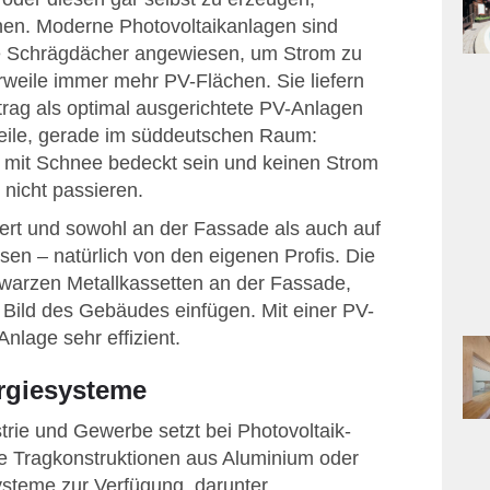
nen. Moderne Photovoltaikanlagen sind
te Schrägdächer angewiesen, um Strom zu
rweile immer mehr PV-Flächen. Sie liefern
trag als optimal ausgerichtete PV-Anlagen
teile, gerade im süddeutschen Raum:
g mit Schnee bedeckt sein und keinen Strom
 nicht passieren.
iert und sowohl an der Fassade als auch auf
sen – natürlich von den eigenen Profis. Die
warzen Metallkassetten an der Fassade,
 Bild des Gebäudes einfügen. Mit einer PV-
nlage sehr effizient.
ergiesysteme
trie und Gewerbe setzt bei Photovoltaik-
e Tragkonstruktionen aus Aluminium oder
steme zur Verfügung, darunter