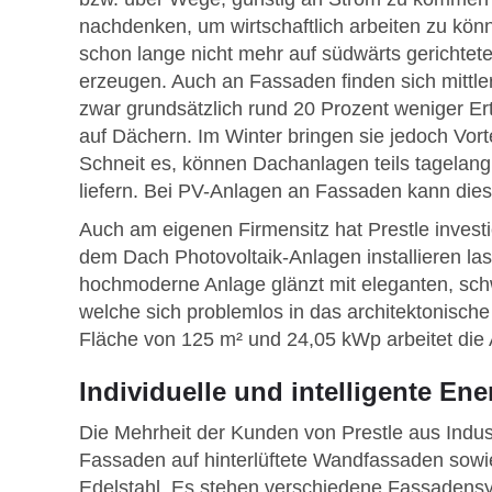
nachdenken, um wirtschaftlich arbeiten zu kön
schon lange nicht mehr auf südwärts gerichte
erzeugen. Auch an Fassaden finden sich mittle
zwar grundsätzlich rund 20 Prozent weniger Er
auf Dächern. Im Winter bringen sie jedoch Vor
Schneit es, können Dachanlagen teils tagelan
liefern. Bei PV-Anlagen an Fassaden kann dies
Auch am eigenen Firmensitz hat Prestle invest
dem Dach Photovoltaik-Anlagen installieren las
hochmoderne Anlage glänzt mit eleganten, sch
welche sich problemlos in das architektonische
Fläche von 125 m² und 24,05 kWp arbeitet die A
Individuelle und intelligente En
Die Mehrheit der Kunden von Prestle aus Indus
Fassaden auf hinterlüftete Wandfassaden sowi
Edelstahl. Es stehen verschiedene Fassadensy