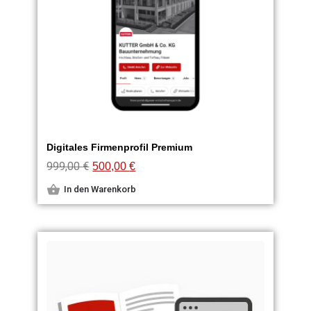
Digitales Firmenprofil Premium
999,00
€
500,00
€
In den Warenkorb